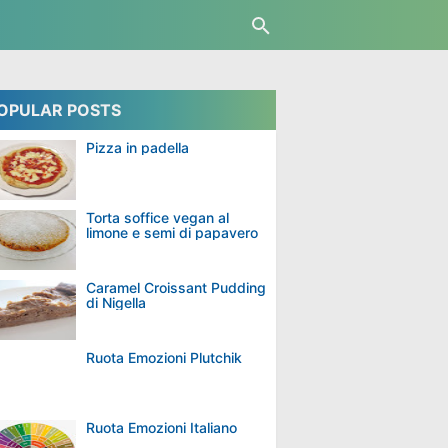
OPULAR POSTS
olci al cucchiaio con cioccolato bianco
Dolci Al Cioccolato Bianco
Pizza in padella
Torta soffice vegan al
limone e semi di papavero
Caramel Croissant Pudding
di Nigella
Ruota Emozioni Plutchik
Ruota Emozioni Italiano