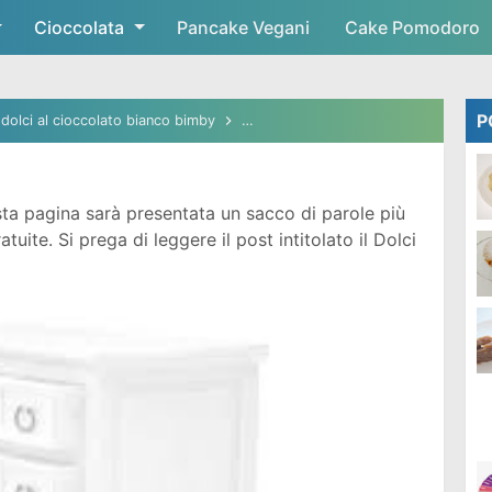
Cioccolata
Skip to main content
Pancake Vegani
Cake Pomodoro
P
dolci al cioccolato bianco bimby
dolci al cioccolato bianco veloci
d
ta pagina sarà presentata un sacco di parole più
ite. Si prega di leggere il post intitolato il Dolci