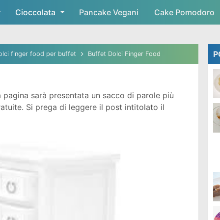
Cioccolata
Skip to main content
Pancake Vegani
Cake Pomodoro
P
olci finger food per buffet
Buffet Dolci Finger Food
 pagina sarà presentata un sacco di parole più
ite. Si prega di leggere il post intitolato il