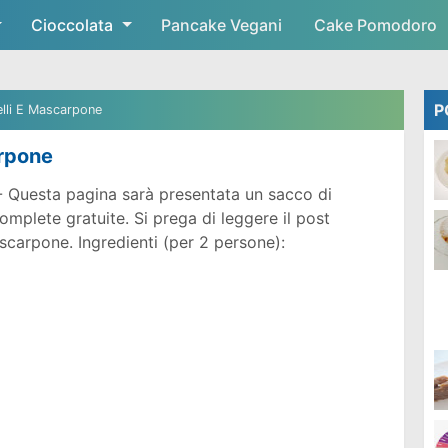
Cioccolata
Skip to main content
Pancake Vegani
Cake Pomodoro
P
elli E Mascarpone
arpone
 Questa pagina sarà presentata un sacco di
mplete gratuite. Si prega di leggere il post
Mascarpone.
Ingredienti (per 2 persone):