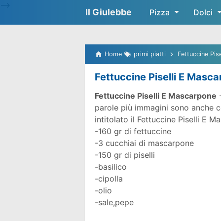
-->
Il Giulebbe
Pizza
Dolci
Home
primi piatti
Fettuccine Pis
Fettuccine Piselli E Masc
Fettuccine Piselli E Mascarpone
-
parole più immagini sono anche co
intitolato il Fettuccine Piselli E 
-160 gr di fettuccine
-3 cucchiai di mascarpone
-150 gr di piselli
-basilico
-cipolla
-olio
-sale,pepe