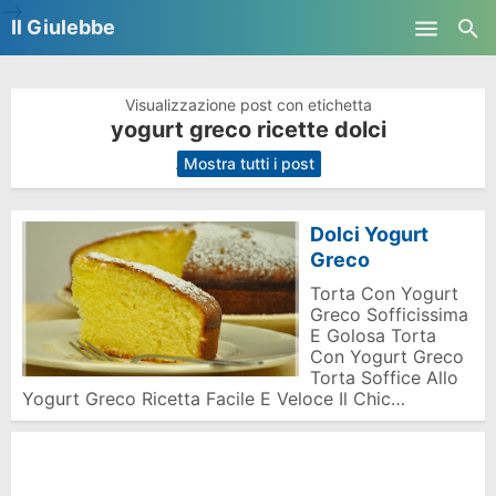
-->
Il Giulebbe
Skip to main content
Visualizzazione post con etichetta
yogurt greco ricette dolci
.
Mostra tutti i post
Dolci Yogurt
Greco
Torta Con Yogurt
Greco Sofficissima
E Golosa Torta
Con Yogurt Greco
Torta Soffice Allo
Yogurt Greco Ricetta Facile E Veloce Il Chic…