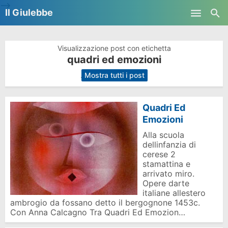
-->
Il Giulebbe
Skip to main content
Visualizzazione post con etichetta
quadri ed emozioni
.
Mostra tutti i post
Quadri Ed
Emozioni
Alla scuola
dellinfanzia di
cerese 2
stamattina e
arrivato miro.
Opere darte
italiane allestero
ambrogio da fossano detto il bergognone 1453c.
Con Anna Calcagno Tra Quadri Ed Emozion…