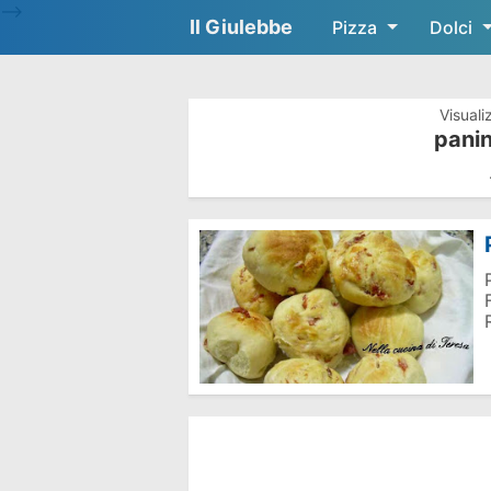
-->
Il Giulebbe
Pizza
Dolci
Visuali
panin