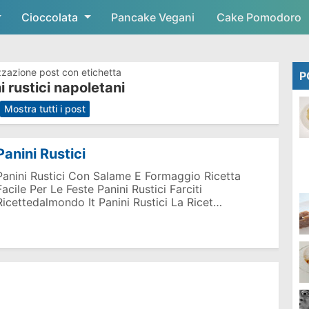
Cioccolata
Skip to main content
Pancake Vegani
Cake Pomodoro
zzazione post con etichetta
P
i rustici napoletani
.
Mostra tutti i post
Panini Rustici
Panini Rustici Con Salame E Formaggio Ricetta
Facile Per Le Feste Panini Rustici Farciti
Ricettedalmondo It Panini Rustici La Ricet…