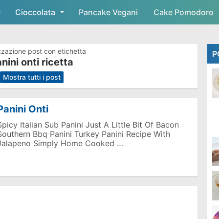
Cioccolata
Skip to main content
Pancake Vegani
Cake Pomodoro
zzazione post con etichetta
P
nini onti ricetta
.
Mostra tutti i post
Panini Onti
Spicy Italian Sub Panini Just A Little Bit Of Bacon
Southern Bbq Panini Turkey Panini Recipe With
Jalapeno Simply Home Cooked …