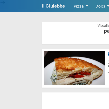
-->
Il Giulebbe
Pizza
Dolci
Visuali
pa