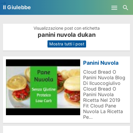
-->
Il Giulebbe
Skip to main content
Visualizzazione post con etichetta
panini nuvola dukan
.
Mostra tutti i post
Panini Nuvola
Cloud Bread O
Panini Nuvola Blog
Di Ilcuocogiulivo
Cloud Bread O
Panini Nuvola
Ricetta Nel 2019
Fit Cloud Pane
Nuvola La Ricetta
Pe…