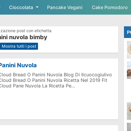
Cioccolata
Skip to main content
Pancake Vegani
Cake Pomodoro
zzazione post con etichetta
P
ini nuvola bimby
.
Mostra tutti i post
Panini Nuvola
Cloud Bread O Panini Nuvola Blog Di Ilcuocogiulivo
Cloud Bread O Panini Nuvola Ricetta Nel 2019 Fit
Cloud Pane Nuvola La Ricetta Pe…