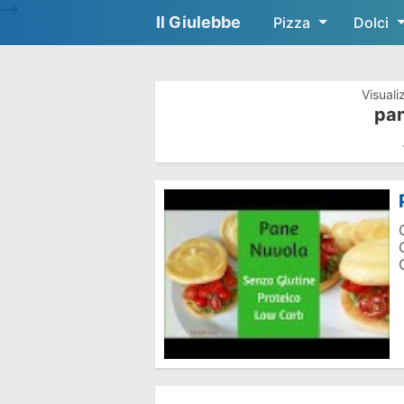
-->
Il Giulebbe
Pizza
Dolci
Visuali
pan