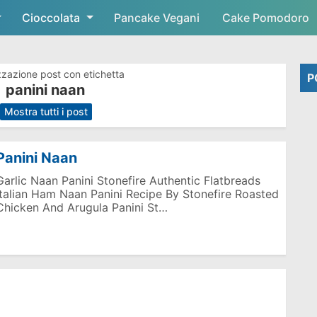
Cioccolata
Skip to main content
Pancake Vegani
Cake Pomodoro
zzazione post con etichetta
P
panini naan
.
Mostra tutti i post
Panini Naan
Garlic Naan Panini Stonefire Authentic Flatbreads
Italian Ham Naan Panini Recipe By Stonefire Roasted
Chicken And Arugula Panini St…