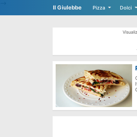
-->
Il Giulebbe
Pizza
Dolci
Visuali