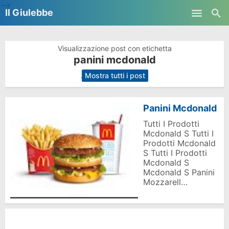
-->
Il Giulebbe
Skip to main content
Visualizzazione post con etichetta
panini mcdonald
.
Mostra tutti i post
Panini Mcdonald
Tutti I Prodotti
Mcdonald S Tutti I
Prodotti Mcdonald
S Tutti I Prodotti
Mcdonald S
Mcdonald S Panini
Mozzarell…