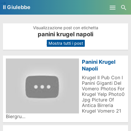
-->
Il Giulebbe
Skip to main content
Visualizzazione post con etichetta
panini krugel napoli
.
Mostra tutti i post
Panini Krugel
Napoli
Krugel Il Pub Con I
Panini Giganti Del
Vomero Photos For
Krugel Yelp Photo0
Jpg Picture Of
Antica Birreria
Krugel Vomero 21
Biergru…