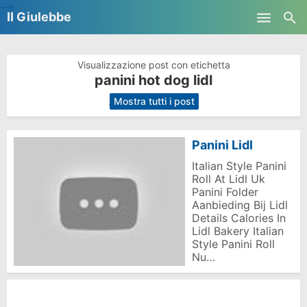
-->
Il Giulebbe
Skip to main content
Visualizzazione post con etichetta
panini hot dog lidl
.
Mostra tutti i post
Panini Lidl
Italian Style Panini
Roll At Lidl Uk
Panini Folder
Aanbieding Bij Lidl
Details Calories In
Lidl Bakery Italian
Style Panini Roll
Nu…