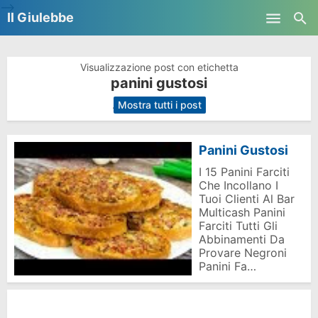
-->
Il Giulebbe
Skip to main content
Visualizzazione post con etichetta
panini gustosi
.
Mostra tutti i post
Panini Gustosi
I 15 Panini Farciti
Che Incollano I
Tuoi Clienti Al Bar
Multicash Panini
Farciti Tutti Gli
Abbinamenti Da
Provare Negroni
Panini Fa…