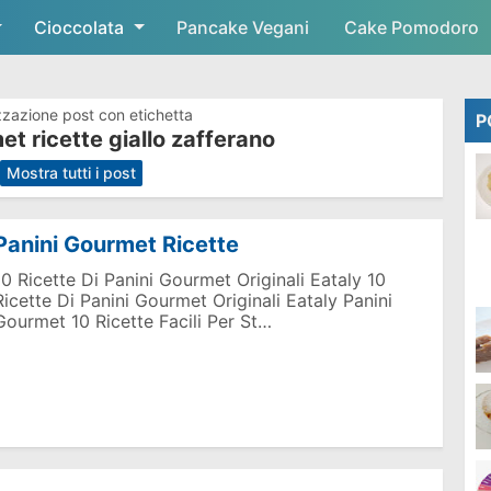
Cioccolata
Skip to main content
Pancake Vegani
Cake Pomodoro
zzazione post con etichetta
P
et ricette giallo zafferano
.
Mostra tutti i post
Panini Gourmet Ricette
10 Ricette Di Panini Gourmet Originali Eataly 10
Ricette Di Panini Gourmet Originali Eataly Panini
Gourmet 10 Ricette Facili Per St…