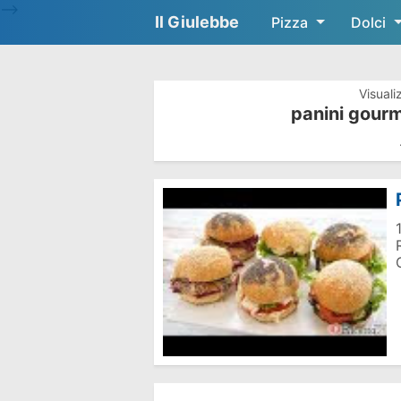
-->
Il Giulebbe
Pizza
Dolci
Visuali
panini gourm