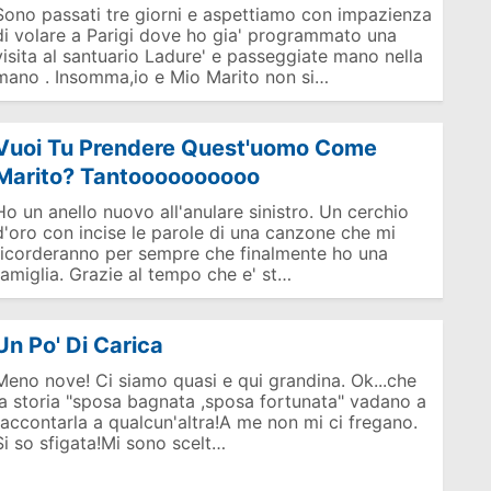
Sono passati tre giorni e aspettiamo con impazienza
di volare a Parigi dove ho gia' programmato una
visita al santuario Ladure' e passeggiate mano nella
mano . Insomma,io e Mio Marito non si…
Vuoi Tu Prendere Quest'uomo Come
Marito? Tantoooooooooo
Ho un anello nuovo all'anulare sinistro. Un cerchio
d'oro con incise le parole di una canzone che mi
ricorderanno per sempre che finalmente ho una
famiglia. Grazie al tempo che e' st…
Un Po' Di Carica
Meno nove! Ci siamo quasi e qui grandina. Ok...che
la storia "sposa bagnata ,sposa fortunata" vadano a
raccontarla a qualcun'altra!A me non mi ci fregano.
Si so sfigata!Mi sono scelt…