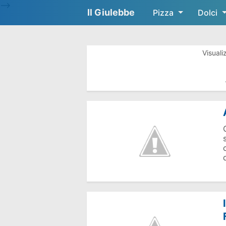
-->
Il Giulebbe
Pizza
Dolci
Visuali