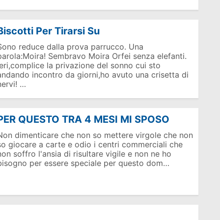
Biscotti Per Tirarsi Su
Sono reduce dalla prova parrucco. Una
parola:Moira! Sembravo Moira Orfei senza elefanti.
Ieri,complice la privazione del sonno cui sto
andando incontro da giorni,ho avuto una crisetta di
nervi! …
PER QUESTO TRA 4 MESI MI SPOSO
Non dimenticare che non so mettere virgole che non
so giocare a carte e odio i centri commerciali che
non soffro l'ansia di risultare vigile e non ne ho
bisogno per essere speciale per questo dom…