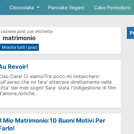
Cioccolata
Skip to main content
Pancake Vegani
Cake Pomodoro
zzazione post con etichetta
P
matrimonio
.
Mostra tutti i post
Au Revoir!
Ciao Care! Ci siamo!Tra poco mi imbarchero'
sull'aereo che mi fara' atterrare direttamente nella
citta' dei miei sogni! Sara' stata l'indigestione di film
d'amore,nonche…
Il Mio Matrimonio:10 Buoni Motivi Per
Farlo!