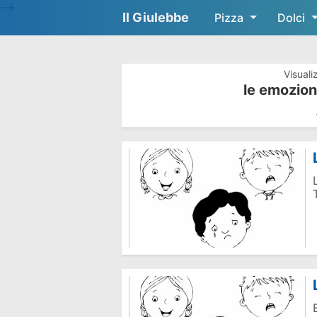
-->
Il Giulebbe
Pizza
Dolci
Visuali
le emozion