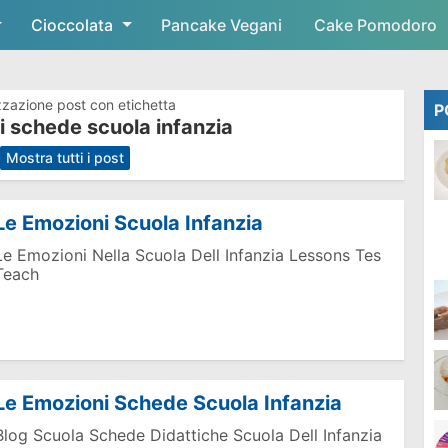
Cioccolata
Skip to main content
Pancake Vegani
Cake Pomodoro
zzazione post con etichetta
P
i schede scuola infanzia
.
Mostra tutti i post
Le Emozioni Scuola Infanzia
Le Emozioni Nella Scuola Dell Infanzia Lessons Tes
Teach
Le Emozioni Schede Scuola Infanzia
Blog Scuola Schede Didattiche Scuola Dell Infanzia