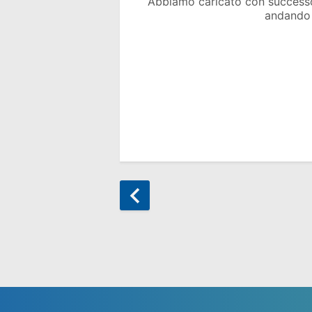
Abbiamo caricato con success
andando