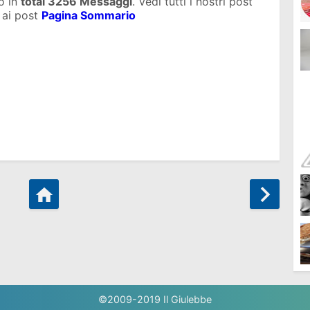
o in
total
3256 Messaggi
. Vedi tutti i nostri post
 ai post
Pagina Sommario
©2009-2019
Il Giulebbe