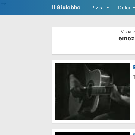
-->
Il Giulebbe
Pizza
Dolci
Visuali
emozi