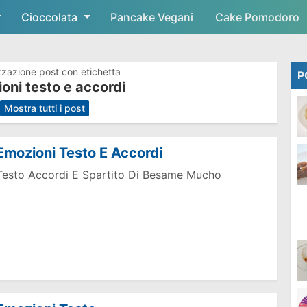
Cioccolata
Skip to main content
Pancake Vegani
Cake Pomodoro
zzazione post con etichetta
P
oni testo e accordi
.
Mostra tutti i post
Emozioni Testo E Accordi
Testo Accordi E Spartito Di Besame Mucho