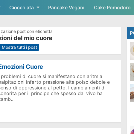
Cioccolata
Skip to main content
Pancake Vegani
Cake Pomodoro
zzazione post con etichetta
P
ioni del mio cuore
.
Mostra tutti i post
Emozioni Cuore
I problemi di cuore si manifestano con aritmia
palpitazioni infarto pressione alta polso debole e
senso di oppressione al petto. I cambiamenti di
sonorita per il principe che spesso dal vivo ha
camb…