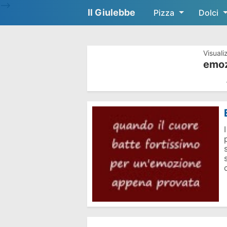
-->
Il Giulebbe
Pizza
Dolci
Visuali
emoz