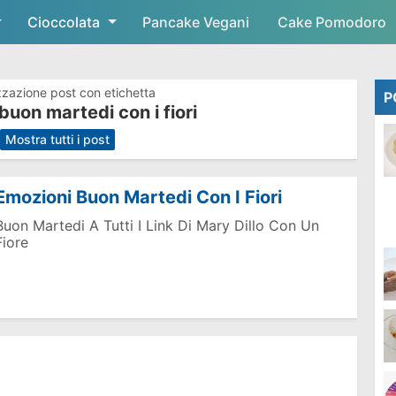
Cioccolata
Skip to main content
Pancake Vegani
Cake Pomodoro
zzazione post con etichetta
P
buon martedi con i fiori
.
Mostra tutti i post
Emozioni Buon Martedi Con I Fiori
Buon Martedi A Tutti I Link Di Mary Dillo Con Un
Fiore