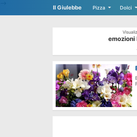
-->
Il Giulebbe
Pizza
Dolci
Visuali
emozioni 