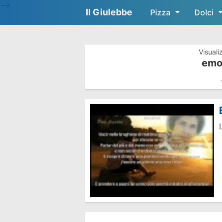
-->
Il Giulebbe
Pizza
Dolci
Visuali
emoz