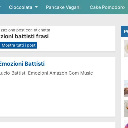
Cioccolata
Skip to main content
Pancake Vegani
Cake Pomodoro
zzazione post con etichetta
P
ioni battisti frasi
.
Mostra tutti i post
Emozioni Battisti
Lucio Battisti Emozioni Amazon Com Music