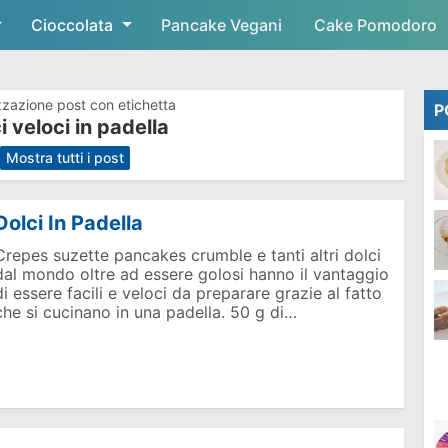
Cioccolata
Skip to main content
Pancake Vegani
Cake Pomodoro
zzazione post con etichetta
P
i veloci in padella
.
Mostra tutti i post
Dolci In Padella
Crepes suzette pancakes crumble e tanti altri dolci
dal mondo oltre ad essere golosi hanno il vantaggio
di essere facili e veloci da preparare grazie al fatto
che si cucinano in una padella. 50 g di…