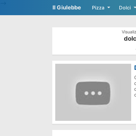
-->
Il Giulebbe
Pizza
Dolci
Visuali
dolc