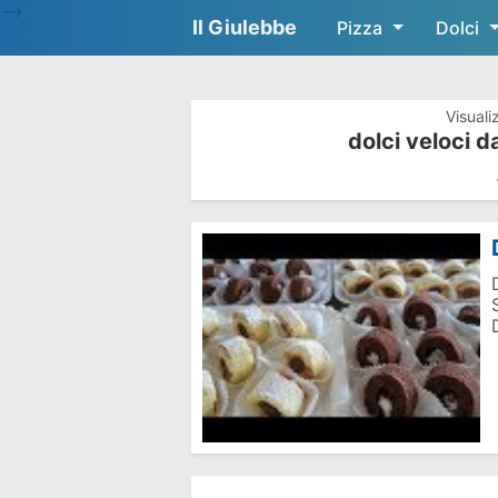
-->
Il Giulebbe
Pizza
Dolci
Visuali
dolci veloci d