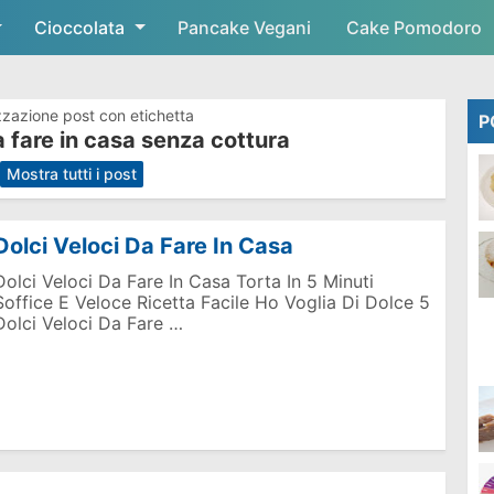
Cioccolata
Skip to main content
Pancake Vegani
Cake Pomodoro
zzazione post con etichetta
P
a fare in casa senza cottura
.
Mostra tutti i post
Dolci Veloci Da Fare In Casa
Dolci Veloci Da Fare In Casa Torta In 5 Minuti
Soffice E Veloce Ricetta Facile Ho Voglia Di Dolce 5
Dolci Veloci Da Fare …