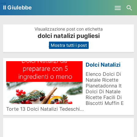
-->
Il Giulebbe
Skip to main content
Visualizzazione post con etichetta
dolci natalizi pugliesi
.
Mostra tutti i post
Dolci Natalizi
Elenco Dolci Di
Natale Ricette
Pianetadonna It
Dolci Di Natale
Ricette Facili Di
Biscotti Muffin E
Torte 13 Dolci Natalizi Tedeschi…