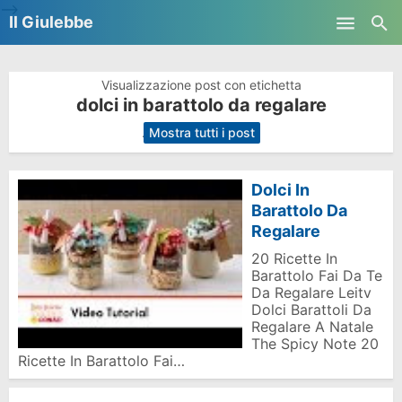
-->
Il Giulebbe
Skip to main content
Visualizzazione post con etichetta
dolci in barattolo da regalare
.
Mostra tutti i post
Dolci In
Barattolo Da
Regalare
20 Ricette In
Barattolo Fai Da Te
Da Regalare Leitv
Dolci Barattoli Da
Regalare A Natale
The Spicy Note 20
Ricette In Barattolo Fai…