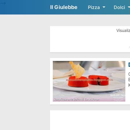
-->
Il Giulebbe
Pizza
Dolci
Visuali