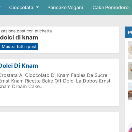
Cioccolata
Skip to main content
Pancake Vegani
Cake Pomodoro
zzazione post con etichetta
P
dolci di knam
.
Mostra tutti i post
Dolci Di Knam
Crostata Al Cioccolato Di Knam Fables De Sucre
Ernst Knam Ricette Bake Off Dolci La Dobos Ernst
Knam Dream Cake…