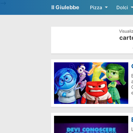
-->
Il Giulebbe
Pizza
Dolci
Visuali
cart