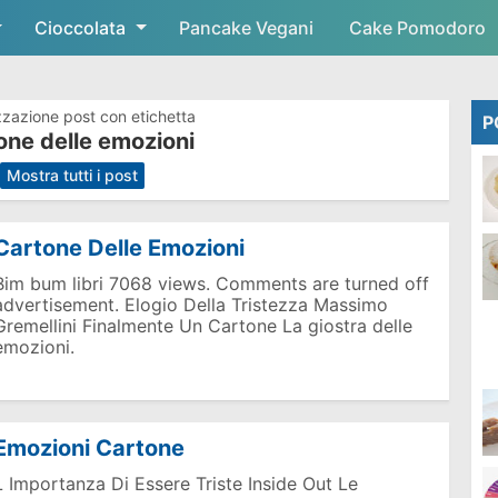
Cioccolata
Skip to main content
Pancake Vegani
Cake Pomodoro
zzazione post con etichetta
P
one delle emozioni
.
Mostra tutti i post
Cartone Delle Emozioni
Bim bum libri 7068 views. Comments are turned off
advertisement. Elogio Della Tristezza Massimo
Gremellini Finalmente Un Cartone La giostra delle
emozioni.
Emozioni Cartone
L Importanza Di Essere Triste Inside Out Le