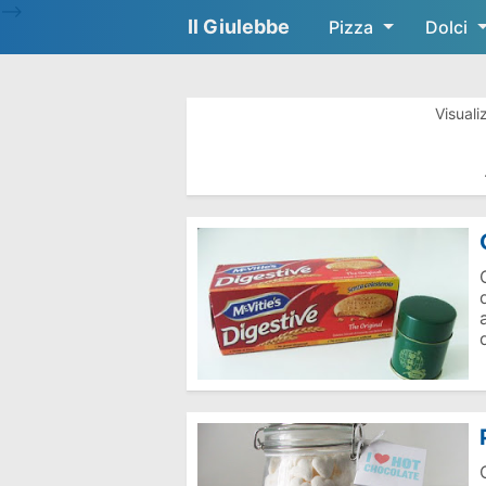
-->
Il Giulebbe
Pizza
Dolci
Visuali