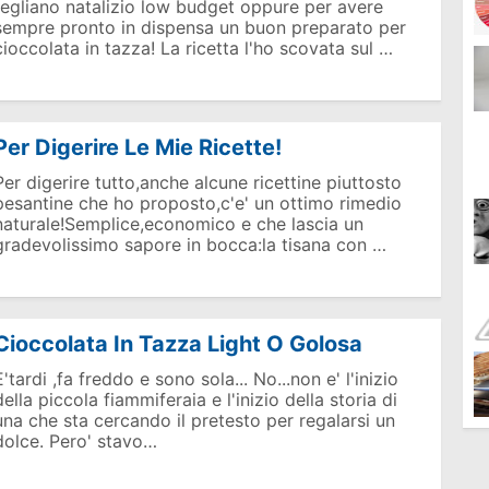
regliano natalizio low budget oppure per avere
sempre pronto in dispensa un buon preparato per
cioccolata in tazza! La ricetta l'ho scovata sul …
Per Digerire Le Mie Ricette!
Per digerire tutto,anche alcune ricettine piuttosto
pesantine che ho proposto,c'e' un ottimo rimedio
naturale!Semplice,economico e che lascia un
gradevolissimo sapore in bocca:la tisana con …
Cioccolata In Tazza Light O Golosa
E'tardi ,fa freddo e sono sola... No...non e' l'inizio
della piccola fiammiferaia e l'inizio della storia di
una che sta cercando il pretesto per regalarsi un
dolce. Pero' stavo…