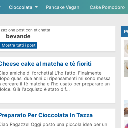
Cioccolata
Skip to main content
Pancake Vegani
Cake Pomodoro
zzazione post con etichetta
P
bevande
.
Mostra tutti i post
Cheese cake al matcha e tè fioriti
Ciao amiche di forchetta! L'ho fatto! Finalmente
dopo quasi due anni di ripensamenti mi sono messa
a cercare il tè matcha e l'ho usato per preparare un
dolce. Già l'acquisto è stato dif…
Preparato Per Cioccolata In Tazza
Ciao Ragazze! Oggi posto una piccola idea per un