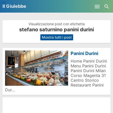
-->
Il Giulebbe
Skip to main content
Visualizzazione post con etichetta
stefano saturnino panini durini
.
Mostra tutti i post
Panini Durini
Home Panini Durini
Menu Panini Durini
Panini Durini Milan
Corso Magenta 31
Centro Storico
Restaurant Panini
Dur…