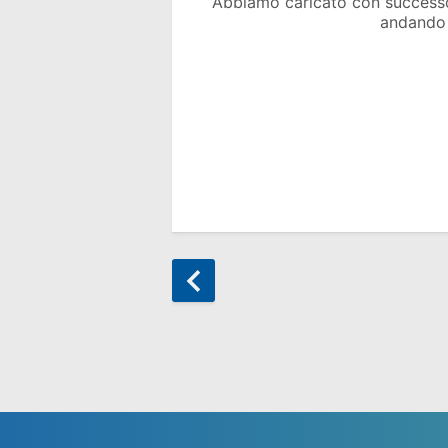
Abbiamo caricato con success
andando