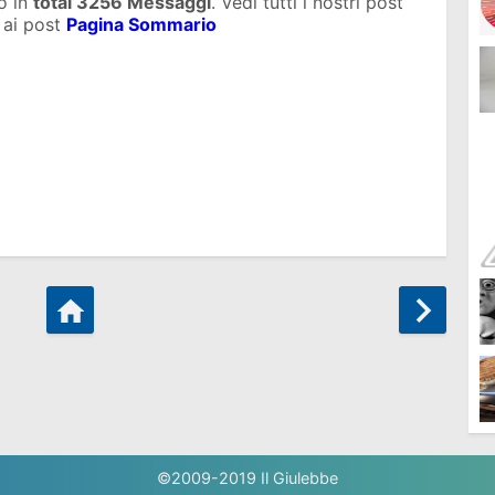
o in
total
3256 Messaggi
. Vedi tutti i nostri post
 ai post
Pagina Sommario
©2009-2019
Il Giulebbe