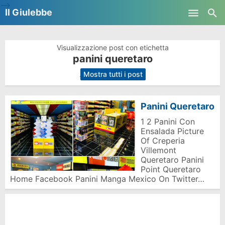
-->
Il Giulebbe
Skip to main content
Visualizzazione post con etichetta
panini queretaro
.
Mostra tutti i post
Panini Queretaro
1 2 Panini Con
Ensalada Picture
Of Creperia
Villemont
Queretaro Panini
Point Queretaro
Home Facebook Panini Manga Mexico On Twitter…