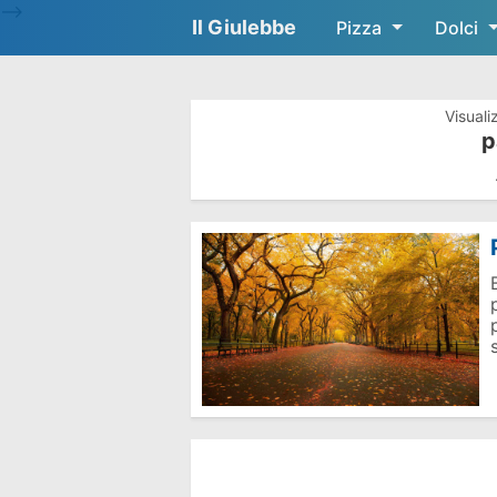
-->
Il Giulebbe
Pizza
Dolci
Visuali
p