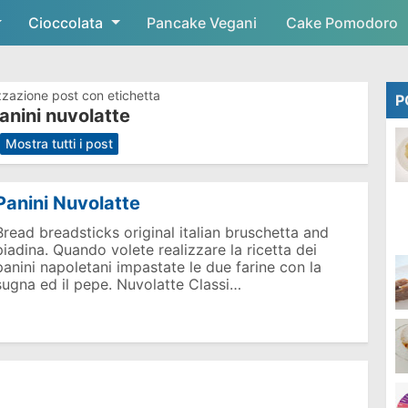
Cioccolata
Skip to main content
Pancake Vegani
Cake Pomodoro
zzazione post con etichetta
P
anini nuvolatte
.
Mostra tutti i post
Panini Nuvolatte
Bread breadsticks original italian bruschetta and
piadina. Quando volete realizzare la ricetta dei
panini napoletani impastate le due farine con la
sugna ed il pepe. Nuvolatte Classi…