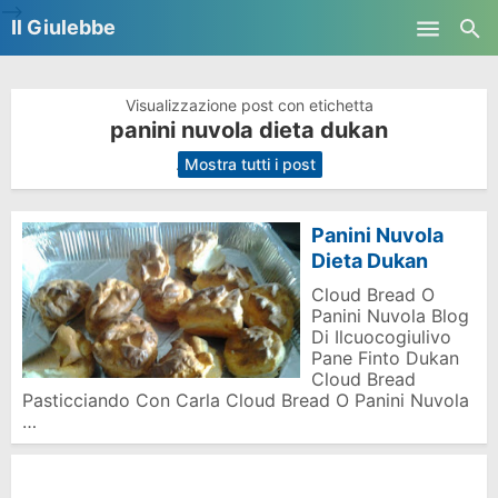
-->
Il Giulebbe
Skip to main content
Visualizzazione post con etichetta
panini nuvola dieta dukan
.
Mostra tutti i post
Panini Nuvola
Dieta Dukan
Cloud Bread O
Panini Nuvola Blog
Di Ilcuocogiulivo
Pane Finto Dukan
Cloud Bread
Pasticciando Con Carla Cloud Bread O Panini Nuvola
…