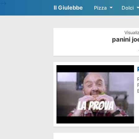
-->
Il Giulebbe
Pizza
Dolci
Visuali
panini j