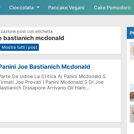
Cioccolata
Skip to main content
Pancake Vegani
Cake Pomodoro
zzazione post con etichetta
P
oe bastianich mcdonald
.
Mostra tutti i post
Panini Joe Bastianich Mcdonald
Parte Da Udine La Critica Ai Panini Mcdonald S
Firmati Joe Provati I Panini Mcdonald S Di Joe
Bastianich Dissapore Arrivano Gli Ham…