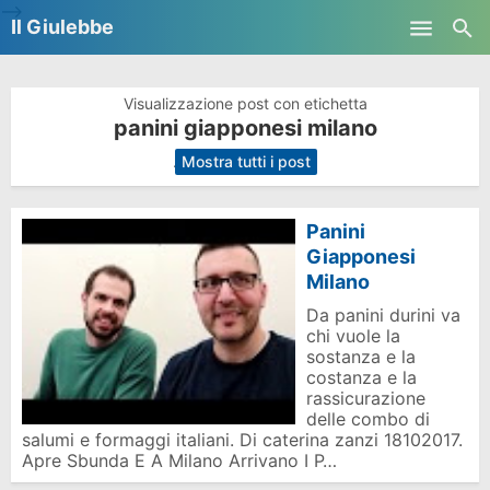
-->
Il Giulebbe
Skip to main content
Visualizzazione post con etichetta
panini giapponesi milano
.
Mostra tutti i post
Panini
Giapponesi
Milano
Da panini durini va
chi vuole la
sostanza e la
costanza e la
rassicurazione
delle combo di
salumi e formaggi italiani. Di caterina zanzi 18102017.
Apre Sbunda E A Milano Arrivano I P…