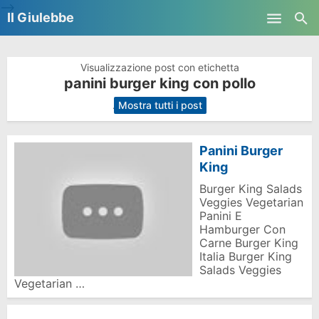
-->
Il Giulebbe
Skip to main content
Visualizzazione post con etichetta
panini burger king con pollo
.
Mostra tutti i post
Panini Burger
King
Burger King Salads
Veggies Vegetarian
Panini E
Hamburger Con
Carne Burger King
Italia Burger King
Salads Veggies
Vegetarian …