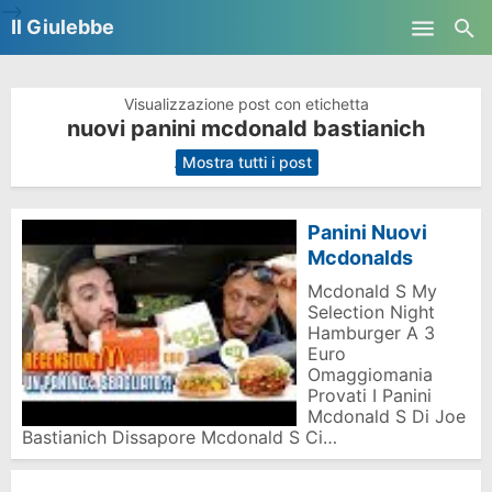
-->
Il Giulebbe
Skip to main content
Visualizzazione post con etichetta
nuovi panini mcdonald bastianich
.
Mostra tutti i post
Panini Nuovi
Mcdonalds
Mcdonald S My
Selection Night
Hamburger A 3
Euro
Omaggiomania
Provati I Panini
Mcdonald S Di Joe
Bastianich Dissapore Mcdonald S Ci…