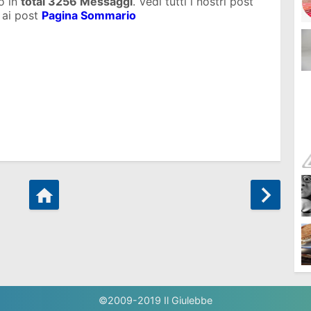
o in
total
3256 Messaggi
. Vedi tutti i nostri post
 ai post
Pagina Sommario
©2009-2019
Il Giulebbe