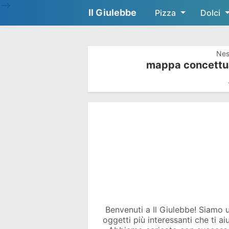
-->
Il Giulebbe
Pizza
Dolci
Nes
mappa concettua
Benvenuti a Il Giulebbe! Siamo un 
oggetti più interessanti che ti a