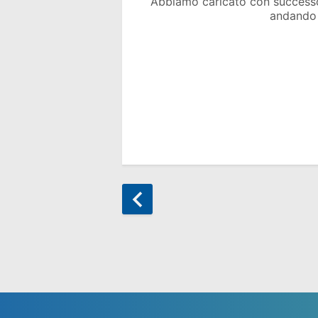
Abbiamo caricato con success
andando