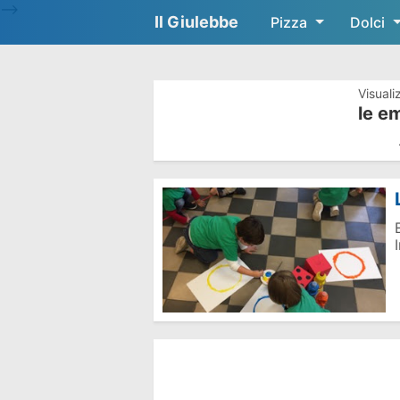
-->
Il Giulebbe
Pizza
Dolci
Visuali
le e