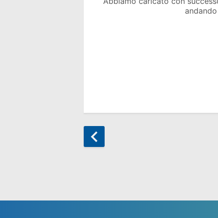
Abbiamo caricato con success
andando