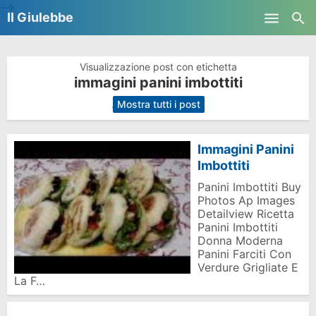
-->
Il Giulebbe
Skip to main content
Visualizzazione post con etichetta
immagini panini imbottiti
.
Mostra tutti i post
Immagini Panini
Imbottiti
Panini Imbottiti Buy
Photos Ap Images
Detailview Ricetta
Panini Imbottiti
Donna Moderna
Panini Farciti Con
Verdure Grigliate E
La F…