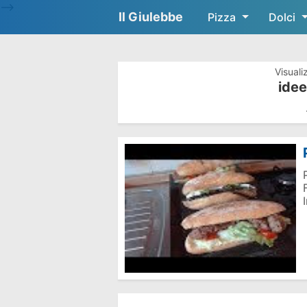
-->
Il Giulebbe
Pizza
Dolci
Visuali
idee