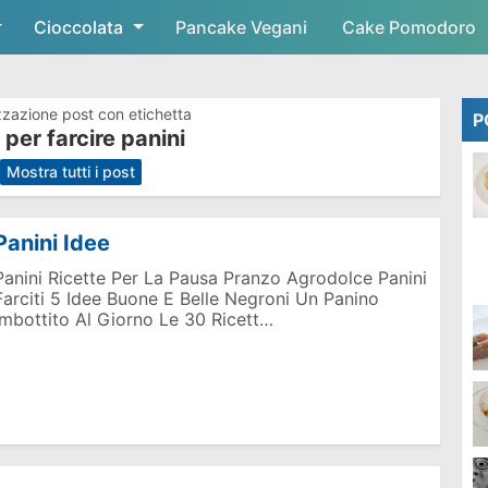
Cioccolata
Skip to main content
Pancake Vegani
Cake Pomodoro
zzazione post con etichetta
P
 per farcire panini
.
Mostra tutti i post
Panini Idee
Panini Ricette Per La Pausa Pranzo Agrodolce Panini
Farciti 5 Idee Buone E Belle Negroni Un Panino
Imbottito Al Giorno Le 30 Ricett…