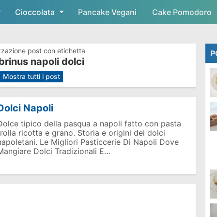
Cioccolata
Skip to main content
Pancake Vegani
Cake Pomodoro
zzazione post con etichetta
P
rinus napoli dolci
.
Mostra tutti i post
Dolci Napoli
Dolce tipico della pasqua a napoli fatto con pasta
frolla ricotta e grano. Storia e origini dei dolci
napoletani. Le Migliori Pasticcerie Di Napoli Dove
Mangiare Dolci Tradizionali E…