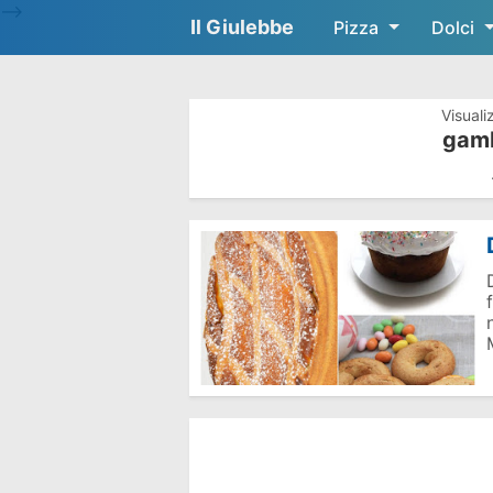
-->
Il Giulebbe
Pizza
Dolci
Visuali
gamb