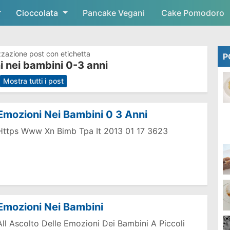
Cioccolata
Skip to main content
Pancake Vegani
Cake Pomodoro
zzazione post con etichetta
P
 nei bambini 0-3 anni
.
Mostra tutti i post
Emozioni Nei Bambini 0 3 Anni
Https Www Xn Bimb Tpa It 2013 01 17 3623
Emozioni Nei Bambini
All Ascolto Delle Emozioni Dei Bambini A Piccoli