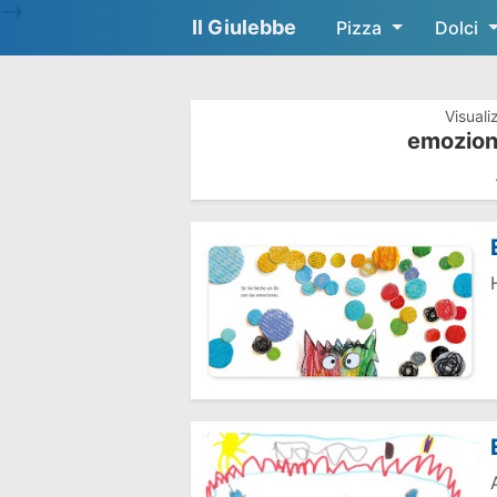
-->
Il Giulebbe
Pizza
Dolci
Visuali
emozioni