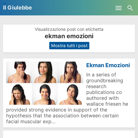
-->
Il Giulebbe
Skip to main content
Visualizzazione post con etichetta
ekman emozioni
.
Mostra tutti i post
Ekman Emozioni
In a series of
groundbreaking
research
publications co
authored with
wallace friesen he
provided strong evidence in support of the
hypothesis that the association between certain
facial muscular exp…