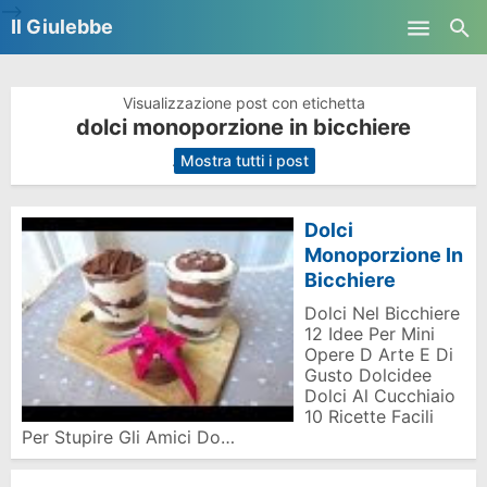
-->
Il Giulebbe
Skip to main content
Visualizzazione post con etichetta
dolci monoporzione in bicchiere
.
Mostra tutti i post
Dolci
Monoporzione In
Bicchiere
Dolci Nel Bicchiere
12 Idee Per Mini
Opere D Arte E Di
Gusto Dolcidee
Dolci Al Cucchiaio
10 Ricette Facili
Per Stupire Gli Amici Do…