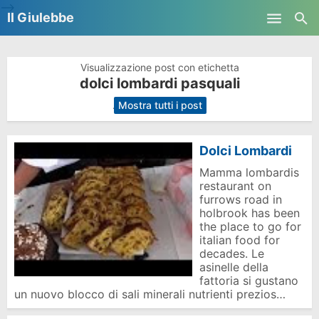
-->
Il Giulebbe
Skip to main content
Visualizzazione post con etichetta
dolci lombardi pasquali
.
Mostra tutti i post
Dolci Lombardi
Mamma lombardis
restaurant on
furrows road in
holbrook has been
the place to go for
italian food for
decades. Le
asinelle della
fattoria si gustano
un nuovo blocco di sali minerali nutrienti prezios…