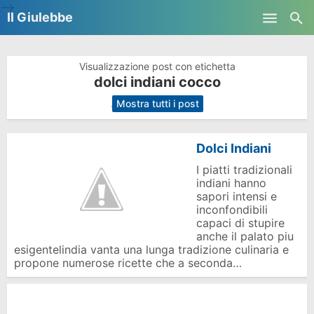
-->
Il Giulebbe
Skip to main content
Visualizzazione post con etichetta
dolci indiani cocco
.
Mostra tutti i post
Dolci Indiani
I piatti tradizionali
indiani hanno
sapori intensi e
inconfondibili
capaci di stupire
anche il palato piu
esigentelindia vanta una lunga tradizione culinaria e
propone numerose ricette che a seconda…