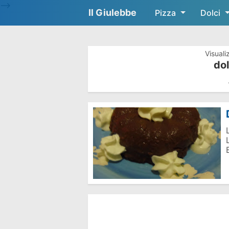
-->
Il Giulebbe
Pizza
Dolci
Visuali
dol