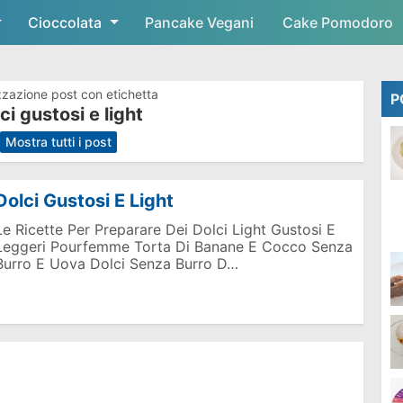
Cioccolata
Skip to main content
Pancake Vegani
Cake Pomodoro
zzazione post con etichetta
P
ci gustosi e light
.
Mostra tutti i post
Dolci Gustosi E Light
Le Ricette Per Preparare Dei Dolci Light Gustosi E
Leggeri Pourfemme Torta Di Banane E Cocco Senza
Burro E Uova Dolci Senza Burro D…